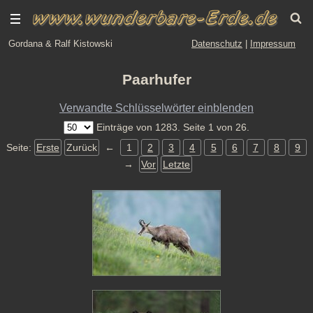
Gordana & Ralf Kistowski
Datenschutz
|
Impressum
Paarhufer
Verwandte Schlüsselwörter einblenden
Einträge von 1283. Seite 1 von 26.
Seite:
Erste
Zurück
←
1
2
3
4
5
6
7
8
9
→
Vor
Letzte