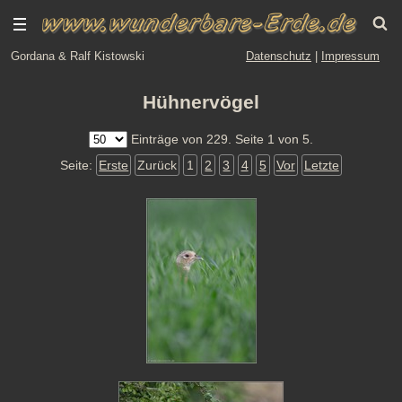
Gordana & Ralf Kistowski
Datenschutz
|
Impressum
Hühnervögel
Einträge von 229. Seite 1 von 5.
Seite:
Erste
Zurück
1
2
3
4
5
Vor
Letzte