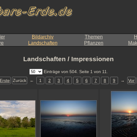
der
Bildarchiv
Themen
H
re
Landschaften
Pflanzen
Makr
Landschaften / Impressionen
Einträge von 504. Seite 1 von 11.
Erste
Zurück
←
1
2
3
4
5
6
7
8
9
→
Vor