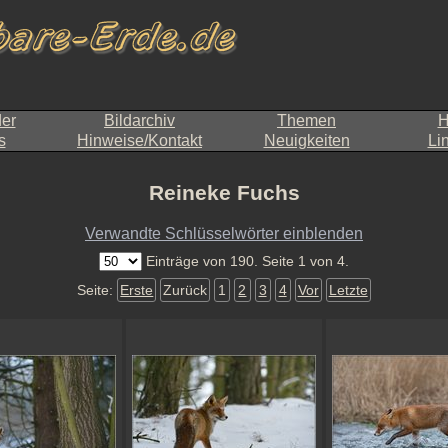
der
Bildarchiv
Themen
H
s
Hinweise/Kontakt
Neuigkeiten
Li
Reineke Fuchs
Verwandte Schlüsselwörter einblenden
Einträge von 190. Seite 1 von 4.
Seite:
Erste
Zurück
1
2
3
4
Vor
Letzte