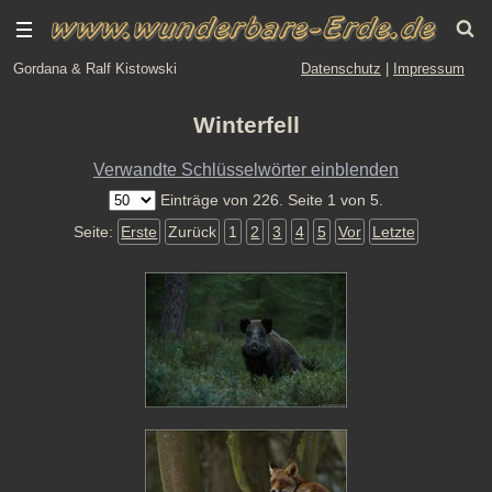
Gordana & Ralf Kistowski
Datenschutz
|
Impressum
Winterfell
Verwandte Schlüsselwörter einblenden
Einträge von 226. Seite 1 von 5.
Seite:
Erste
Zurück
1
2
3
4
5
Vor
Letzte