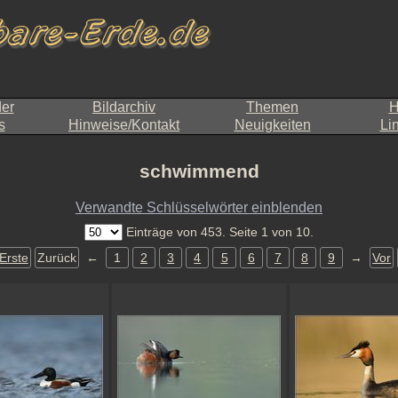
der
Bildarchiv
Themen
H
s
Hinweise/Kontakt
Neuigkeiten
Li
schwimmend
Verwandte Schlüsselwörter einblenden
Einträge von 453. Seite 1 von 10.
Erste
Zurück
←
1
2
3
4
5
6
7
8
9
→
Vor