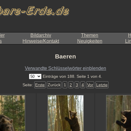
der
Bildarchiv
Themen
H
s
Hinweise/Kontakt
Neuigkeiten
Li
Baeren
Verwandte Schlüsselwörter einblenden
Einträge von 188. Seite 1 von 4.
Seite:
Erste
Zurück
1
2
3
4
Vor
Letzte