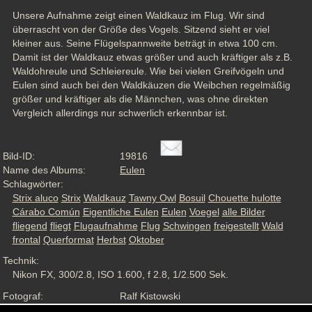
Unsere Aufnahme zeigt einen Waldkauz im Flug. Wir sind 
überrascht von der Größe des Vogels. Sitzend sieht er viel 
kleiner aus. Seine Flügelspannweite beträgt in etwa 100 cm. 
Damit ist der Waldkauz etwas größer und auch kräftiger als z.B. 
Waldohreule und Schleiereule. Wie bei vielen Greifvögeln und 
Eulen sind auch bei den Waldkäuzen die Weibchen regelmäßig 
größer und kräftiger als die Männchen, was ohne direkten 
Vergleich allerdings nur schwerlich erkennbar ist.
Bild-ID:
19816
Name des Albums:
Eulen
Schlagwörter:
Strix aluco
Strix
Waldkauz
Tawny Owl
Bosuil
Chouette hulotte
Cárabo Común
Eigentliche Eulen
Eulen
Voegel
alle Bilder
fliegend
fliegt
Flugaufnahme
Flug
Schwingen
freigestellt
Wald
frontal
Querformat
Herbst
Oktober
Technik:
Nikon FX, 300/2.8, ISO 1.600, f 2.8, 1/2.500 Sek.
Fotograf:
Ralf Kistowski
Aufnahmesituation:
Captive