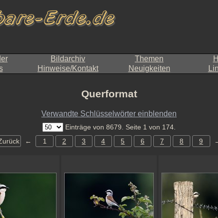
der
Bildarchiv
Themen
H
s
Hinweise/Kontakt
Neuigkeiten
Li
Querformat
Verwandte Schlüsselwörter einblenden
Einträge von 8679. Seite 1 von 174.
Zurück
←
1
2
3
4
5
6
7
8
9