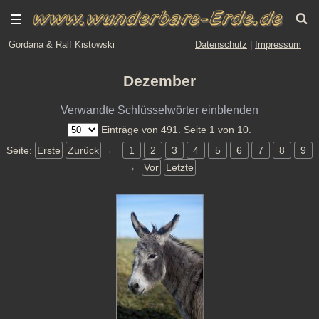
Gordana & Ralf Kistowski
Datenschutz
|
Impressum
Dezember
Verwandte Schlüsselwörter einblenden
Einträge von 491. Seite 1 von 10.
Seite:
Erste
Zurück
←
1
2
3
4
5
6
7
8
9
→
Vor
Letzte