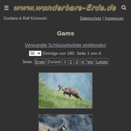
Gordana & Ralf Kistowski
Datenschutz
|
Impressum
Gams
Verwandte Schlüsselwörter einblenden
Einträge von 180. Seite 1 von 4.
Seite:
Erste
Zurück
1
2
3
4
Vor
Letzte