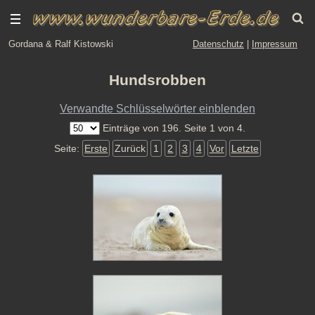
Gordana & Ralf Kistowski
Datenschutz
|
Impressum
Hundsrobben
Verwandte Schlüsselwörter einblenden
Einträge von 196. Seite 1 von 4.
Seite:
Erste
Zurück
1
2
3
4
Vor
Letzte