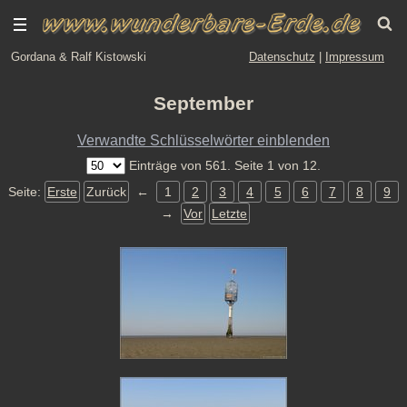
Gordana & Ralf Kistowski
Datenschutz
|
Impressum
September
Verwandte Schlüsselwörter einblenden
Einträge von 561. Seite 1 von 12.
Seite:
Erste
Zurück
←
1
2
3
4
5
6
7
8
9
→
Vor
Letzte