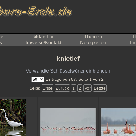
der
Bildarchiv
Themen
H
s
Hinweise/Kontakt
Neuigkeiten
Li
knietief
Verwandte Schlüsselwörter einblenden
Einträge von 57. Seite 1 von 2.
Seite:
Erste
Zurück
1
2
Vor
Letzte