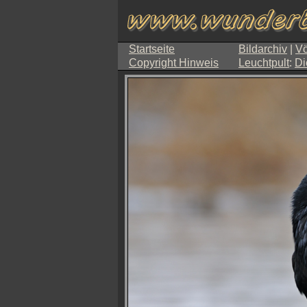
Startseite
Bildarchiv
|
Vö
Copyright Hinweis
Leuchtpult
:
Di