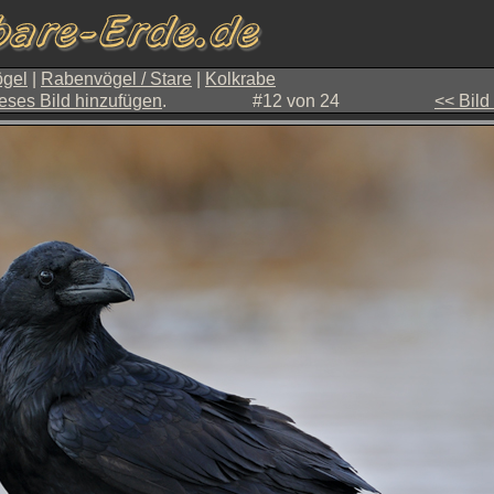
gel
|
Rabenvögel / Stare
|
Kolkrabe
eses Bild hinzufügen
.
#12 von 24
<< Bild