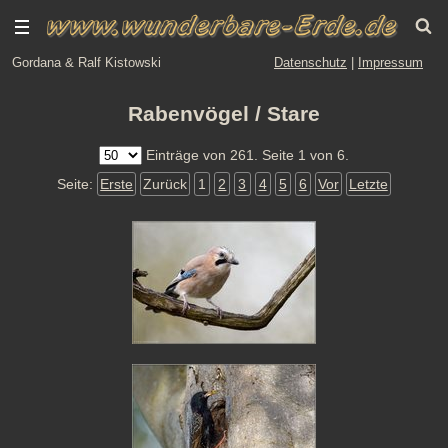
Gordana & Ralf Kistowski
Datenschutz
|
Impressum
Rabenvögel / Stare
Einträge von 261. Seite 1 von 6.
Seite:
Erste
Zurück
1
2
3
4
5
6
Vor
Letzte