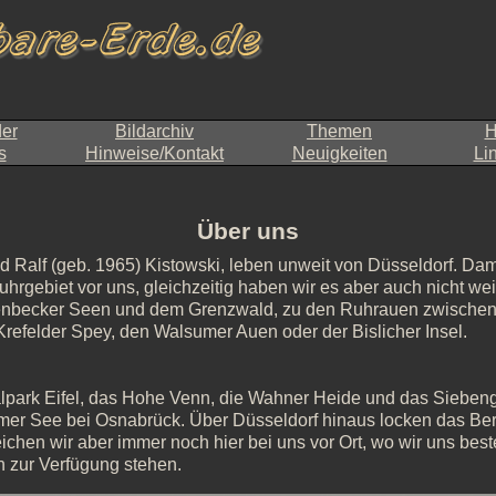
der
Bildarchiv
Themen
H
s
Hinweise/Kontakt
Neuigkeiten
Li
Über uns
d Ralf (geb. 1965) Kistowski, leben unweit von Düsseldorf. Dami
Ruhrgebiet vor uns, gleichzeitig haben wir es aber auch nicht w
kenbecker Seen und dem Grenzwald, zu den Ruhrauen zwische
 Krefelder Spey, den Walsumer Auen oder der Bislicher Insel.
onalpark Eifel, das Hohe Venn, die Wahner Heide und das Sieben
mer See bei Osnabrück. Über Düsseldorf hinaus locken das Be
ichen wir aber immer noch hier bei uns vor Ort, wo wir uns be
 zur Verfügung stehen.