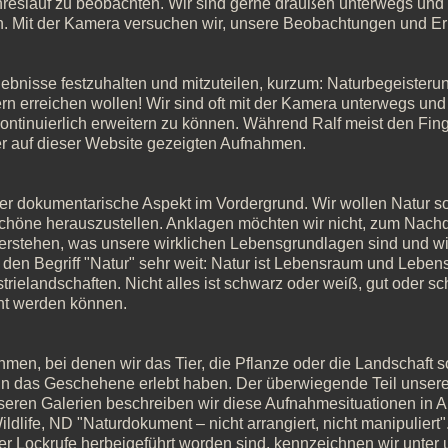
eslauf zu beobachten. Wir sind gerne draußen unterwegs und 
. Mit der Kamera versuchen wir, unsere Beobachtungen und Erl
rlebnisse festzuhalten und mitzuteilen, kurzum: Naturbegeister
ern erreichen wollen! Wir sind oft mit der Kamera unterwegs und 
ntinuierlich erweitern zu können. Während Ralf meist den Fin
r auf dieser Website gezeigten Aufnahmen.
 der dokumentarische Aspekt im Vordergrund. Wir wollen Natur so 
Schöne herauszustellen. Anklagen möchten wir nicht, zum Nach
 verstehen, was unsere wirklichen Lebensgrundlagen sind und wi
den Begriff "Natur" sehr weit: Natur ist Lebensraum und Leben
trielandschaften. Nicht alles ist schwarz oder weiß, gut oder sch
ht werden können.
hmen, bei denen wir das Tier, die Pflanze oder die Landschaft so
in das Geschehene erlebt haben. Der überwiegende Teil unserer
unseren Galerien beschreiben wir diese Aufnahmesituationen in A
ldlife, ND "Naturdokument – nicht arrangiert, nicht manipuliert
er Lockrufe herbeigeführt worden sind, kennzeichnen wir unter u