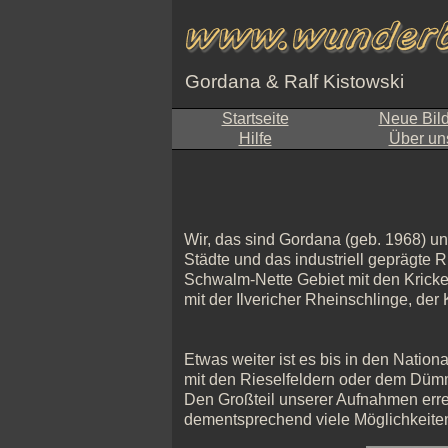
Gordana & Ralf Kistowski
Startseite
Neue Bil
Hilfe
Über un
Wir, das sind Gordana (geb. 1968) un
Städte und das industriell geprägte 
Schwalm-Nette Gebiet mit den Kric
mit der Ilvericher Rheinschlinge, der
Etwas weiter ist es bis in den Nati
mit den Rieselfeldern oder dem Düm
Den Großteil unserer Aufnahmen erre
dementsprechend viele Möglichkeiten