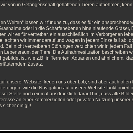
ie wir von in Gefangenschaft gehaltenen Tieren aufnehmen, kenn
en Welten“ lassen wir für uns zu, dass es für ein ansprechendes 
rashalme oder in die Schärfenebenen hineinlaufende Gräser, Bl
n wir es für vertretbar, ein ausschließlich im Verborgenen lebe
bei achten wir immer darauf und wägen in jedem Einzelfall ab, 
d. Bei nicht vertretbaren Störungen verzichten wir in jedem Fall 
en Lebensraum der Tiere. Die Aufnahmesituation beschreiben wir
ebildet ist, wie z.B. in Terrarien, Aquarien und ähnlichem, klas
 erläuterndem Zusatz.
 unserer Website, freuen uns über Lob, sind aber auch offen für 
äuterungen, wie die Navigation auf unserer Website funktioniert o
ser Stelle noch einmal ausdrücklich darauf hin, dass alle Bild
eresse an einer kommerziellen oder privaten Nutzung unserer Bi
sicher einig!!!