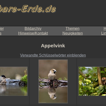
der
Bildarchiv
Themen
H
s
Hinweise/Kontakt
Neuigkeiten
Li
Appelvink
Verwandte Schlüsselwörter einblenden