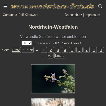
Gordana & Ralf Kistowski
Datenschutz
|
Impressum
Nordrhein-Westfalen
Verwandte Schlüsselwörter einblenden
Einträge von 2105. Seite 1 von 43.
Seite:
Erste
Zurück
←
1
2
3
4
5
6
7
8
9
→
Vor
Letzte