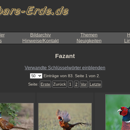
der
Bildarchiv
Themen
H
s
Hinweise/Kontakt
Neuigkeiten
Li
Fazant
Verwandte Schlüsselwörter einblenden
Einträge von 83. Seite 1 von 2.
Seite:
Erste
Zurück
1
2
Vor
Letzte