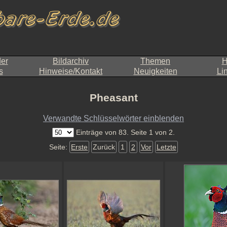
der
Bildarchiv
Themen
H
s
Hinweise/Kontakt
Neuigkeiten
Li
Pheasant
Verwandte Schlüsselwörter einblenden
Einträge von 83. Seite 1 von 2.
Seite:
Erste
Zurück
1
2
Vor
Letzte