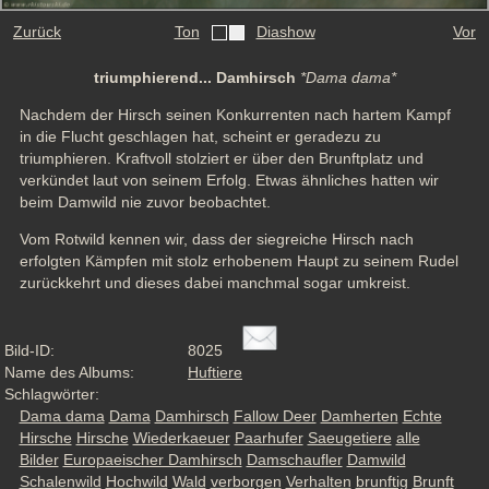
Zurück
Ton
Diashow
Vor
triumphierend... Damhirsch
*Dama dama*
Nachdem der Hirsch seinen Konkurrenten nach hartem Kampf 
in die Flucht geschlagen hat, scheint er geradezu zu 
triumphieren. Kraftvoll stolziert er über den Brunftplatz und 
verkündet laut von seinem Erfolg. Etwas ähnliches hatten wir 
beim Damwild nie zuvor beobachtet. 
Vom Rotwild kennen wir, dass der siegreiche Hirsch nach 
erfolgten Kämpfen mit stolz erhobenem Haupt zu seinem Rudel 
zurückkehrt und dieses dabei manchmal sogar umkreist.
Bild-ID:
8025
Name des Albums:
Huftiere
Schlagwörter:
Dama dama
Dama
Damhirsch
Fallow Deer
Damherten
Echte
Hirsche
Hirsche
Wiederkaeuer
Paarhufer
Saeugetiere
alle
Bilder
Europaeischer Damhirsch
Damschaufler
Damwild
Schalenwild
Hochwild
Wald
verborgen
Verhalten
brunftig
Brunft