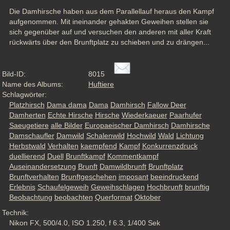
Die Damhirsche haben aus dem Parallellauf heraus den Kampf 
aufgenommen. Mit ineinander gehakten Geweihen stellen sie 
sich gegenüber auf und versuchen den anderen mit aller Kraft 
rückwärts über den Brunftplatz zu schieben und zu drängen...
Bild-ID:
8015
Name des Albums:
Huftiere
Schlagwörter:
Platzhirsch
Dama dama
Dama
Damhirsch
Fallow Deer
Damherten
Echte Hirsche
Hirsche
Wiederkaeuer
Paarhufer
Saeugetiere
alle Bilder
Europaeischer Damhirsch
Damhirsche
Damschaufler
Damwild
Schalenwild
Hochwild
Wald
Lichtung
Herbstwald
Verhalten
kaempfend
Kampf
Konkurrenzdruck
duellierend
Duell
Brunftkampf
Kommentkampf
Auseinandersetzung
Brunft
Damwildbrunft
Brunftplatz
Brunftverhalten
Brunftgeschehen
imposant
beeindruckend
Erlebnis
Schaufelgeweih
Geweihschlagen
Hochbrunft
brunftig
Beobachtung
beobachten
Querformat
Oktober
Technik:
Nikon FX, 500/4.0, ISO 1.250, f 6.3, 1/400 Sek