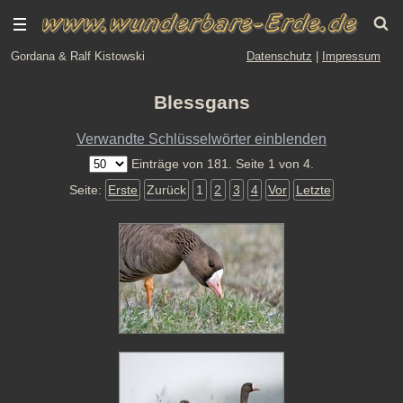
Gordana & Ralf Kistowski
Datenschutz
|
Impressum
Blessgans
Verwandte Schlüsselwörter einblenden
Einträge von 181. Seite 1 von 4.
Seite:
Erste
Zurück
1
2
3
4
Vor
Letzte