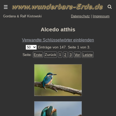
Gordana & Ralf Kistowski
Datenschutz
|
Impressum
Alcedo atthis
Verwandte Schlüsselwörter einblenden
Einträge von 147. Seite 1 von 3.
Seite:
Erste
Zurück
1
2
3
Vor
Letzte