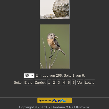
Einträge von 266. Seite 1 von 6.
Seite:
Erste
Zurück
1
2
3
4
5
6
Vor
Letzte
Copyright © - 2026 - Gordana & Ralf Kistowski