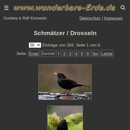
Gordana & Ralf Kistowski
Datenschutz
|
Impressum
Schmätzer / Drosseln
Einträge von 266. Seite 1 von 6.
Seite:
Erste
Zurück
1
2
3
4
5
6
Vor
Letzte