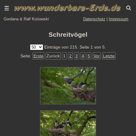
Gordana & Ralf Kistowski
Datenschutz
|
Impressum
Schreitvögel
Einträge von 215. Seite 1 von 5.
Seite:
Erste
Zurück
1
2
3
4
5
Vor
Letzte