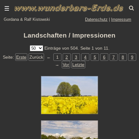
Gordana & Ralf Kistowski
Datenschutz
|
Impressum
Landschaften / Impressionen
Einträge von 504. Seite 1 von 11.
Seite:
Erste
Zurück
←
1
2
3
4
5
6
7
8
9
→
Vor
Letzte