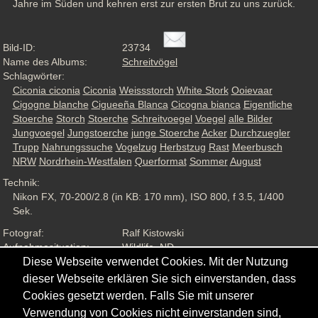
Jahre im Süden und kehren erst zur ersten Brut zu uns zurück.
Bild-ID:
23734
Name des Albums:
Schreitvögel
Schlagwörter:
Ciconia ciconia
Ciconia
Weissstorch
White Stork
Ooievaar
Cigogne blanche
Cigueeña Blanca
Cicogna bianca
Eigentliche
Stoerche
Storch
Stoerche
Schreitvoegel
Voegel
alle Bilder
Jungvoegel
Jungstoerche
junge Stoerche
Acker
Durchzuegler
Trupp
Nahrungssuche
Vogelzug
Herbstzug
Rast
Meerbusch
NRW
Nordrhein-Westfalen
Querformat
Sommer
August
Technik:
Nikon FX, 70-200/2.8 (in KB: 170 mm), ISO 800, f 3.5, 1/400
Sek.
Fotograf:
Ralf Kistowski
Aufnahmesituation:
Wildlife, ND
Ansichten:
1842
Diese Webseite verwendet Cookies. Mit der Nutzung
dieser Webseite erklären Sie sich einverstanden, dass
Cookies gesetzt werden. Falls Sie mit unserer
Verwendung von Cookies nicht einverstanden sind,