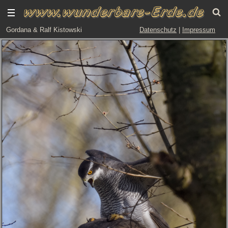
Gordana & Ralf Kistowski
Datenschutz
|
Impressum