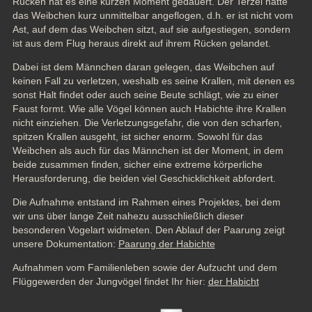
Rücken hat es eine kurzen Moment gedauert. Der Terzel hatte 
das Weibchen kurz unmittelbar angeflogen, d.h. er ist nicht vom 
Ast, auf dem das Weibchen sitzt, auf sie aufgestiegen, sondern 
ist aus dem Flug heraus direkt auf ihrem Rücken gelandet. 
Dabei ist dem Männchen daran gelegen, das Weibchen auf 
keinen Fall zu verletzen, weshalb es seine Krallen, mit denen es 
sonst Halt findet oder auch seine Beute schlägt, wie zu einer 
Faust formt. Wie alle Vögel können auch Habichte ihre Krallen 
nicht einziehen. Die Verletzungsgefahr, die von den scharfen, 
spitzen Krallen ausgeht, ist sicher enorm. Sowohl für das 
Weibchen als auch für das Männchen ist der Moment, in dem 
beide zusammen finden, sicher eine extreme körperliche 
Herausforderung, die beiden viel Geschicklichkeit abfordert.
Die Aufnahme entstand im Rahmen eines Projektes, bei dem 
wir uns über lange Zeit nahezu ausschließlich dieser 
besonderen Vogelart widmeten. Den Ablauf der Paarung zeigt 
unsere Dokumentation: 
Paarung der Habichte
Aufnahmen vom Familienleben sowie der Aufzucht und dem 
Flüggewerden der Jungvögel findet Ihr hier: 
der Habicht