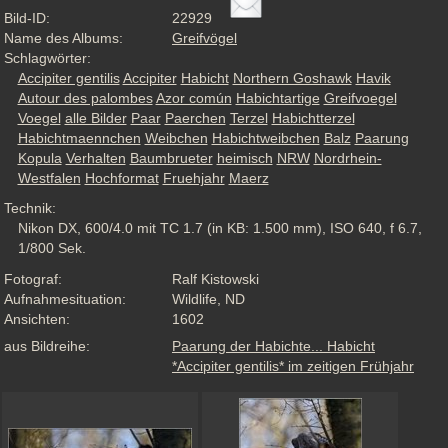
Bild-ID:
22929
Name des Albums:
Greifvögel
Schlagwörter:
Accipiter gentilis
Accipiter
Habicht
Northern Goshawk
Havik
Autour des palombes
Azor común
Habichtartige
Greifvoegel
Voegel
alle Bilder
Paar
Paerchen
Terzel
Habichtterzel
Habichtmaennchen
Weibchen
Habichtweibchen
Balz
Paarung
Kopula
Verhalten
Baumbrueter
heimisch
NRW
Nordrhein-
Westfalen
Hochformat
Fruehjahr
Maerz
Technik:
Nikon DX, 600/4.0 mit TC 1.7 (in KB: 1.500 mm), ISO 640, f 6.7,
1/800 Sek.
Fotograf:
Ralf Kistowski
Aufnahmesituation:
Wildlife, ND
Ansichten:
1602
aus Bildreihe:
Paarung der Habichte... Habicht
*Accipiter gentilis* im zeitigen Frühjahr