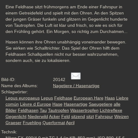
Eine Feldhase sitzt frühmorgens am Ende einer Fahrspur in 
einem Getreidefeld und spielt mit den Ohren. An den Spitzen 
der jungen Gräser funkeln und glitzern im Gegenlicht hunderte 
von Tautropfen. Die Luft ist klar und frisch, so wie es sich für 
den Frühling gehört. Ein Morgen, so richtig zum Durchatmen...
Hasen können ihre Ohren unabhängig voneinander bewegen. 
Sie wirken wie Schalltrichter. Das Spiel der Ohren hilft dem 
Feldhasen Schallquellen nicht nur besser wahrzunehmen, 
sondern auch, sie zu lokalisieren.
Bild-ID:
20142
Name des Albums:
Nagetiere / Hasenartige
Schlagwörter:
Lepus europaeus
Lepus
Feldhase
European Hare
Haas
Liebre
común
Lièvre d Europe
Hase
Hasenartige
Saeugetiere
alle
Bilder
Feldhasen
Tau
Tautropfen
Wassertropfen
Lichtreflexe
Gegenlicht
Niederwild
Acker
Feld
sitzend
sitzt
Fahrspur
Weizen
Graeser
Fruehling
Querformat
April
Technik: