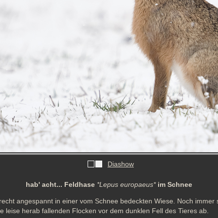
Diashow
hab' acht... Feldhase
*Lepus europaeus*
im Schnee
frecht angespannt in einer vom Schnee bedeckten Wiese. Noch immer sch
ie leise herab fallenden Flocken vor dem dunklen Fell des Tieres ab. 