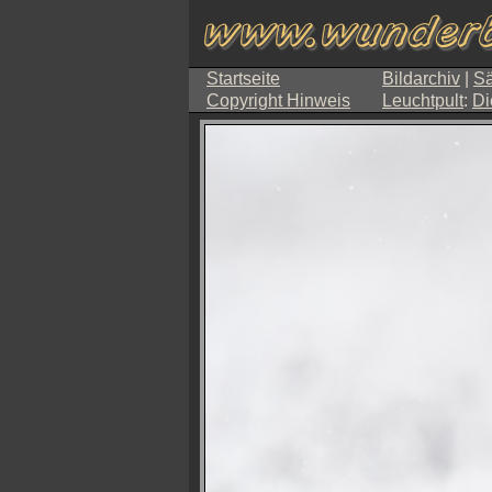
Startseite
Bildarchiv
|
Sä
Copyright Hinweis
Leuchtpult
:
Di