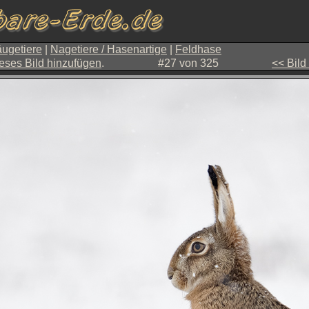
ugetiere
|
Nagetiere / Hasenartige
|
Feldhase
eses Bild hinzufügen
.
#27 von 325
<< Bild