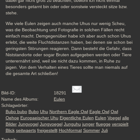
dabei gar nicht groß zu beachten, obwohl ich nicht einmal 
besonders getarnt bin oder oder sonstwie versteckt sitze bzw. 
stehe.
Wie viele Eulen zeigen auch manche Uhus nur wenig Scheu, 
was die Beobachtung und Fotografie in solchen Fällen recht 
einfach macht. Demgegenüber habe ich aber auch schon Uhus 
erlebt, die weite Fluchtdistanzen haben, bei denen sie schon bei 
geringsten Störungen reagieren. Dann besteht die Gefahr, dass 
Niststandorte oder sogar Bruten aufgegeben werden oder Tiere 
unterernährt sind, weil sie nicht dazu kommen, in Ruhe zu 
jagen. Von dem Verhalten eines Tieres sollte man niemals auf 
die gesamte Art schließen!
Bild-ID:
18291
Name des Albums:
Eulen
Schlagwörter:
Bubo bubo
Bubo
Uhu
Northern Eagle Owl
Eagle Owl
Owl
Oehoe
Europaeischer Uhu
Eigentliche Eulen
Eulen
Voegel
alle
Bilder
Jungvogel
Jungvoegel
Junguhu
junger
fluegge
verspielt
Blick
seitwaerts
freigestellt
Hochformat
Sommer
Juli
Technik: