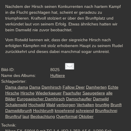
Nachdem der Hirsch seinen Konkurrenten nach hartem Kampf 
in die Flucht geschlagen hat, scheint er geradezu zu 
triumphieren. Kraftvoll stolziert er über den Brunftplatz und 
verkündet laut von seinem Erfolg. Etwas ähnliches hatten wir 
beim Damwild nie zuvor beobachtet. 
Vom Rotwild kennen wir, dass der siegreiche Hirsch nach 
erfolgten Kämpfen mit stolz erhobenem Haupt zu seinem Rudel 
zurückkehrt und dieses dabei manchmal sogar umkreist.
Bild-ID:
8025
Name des Albums:
Huftiere
Schlagwörter:
Dama dama
Dama
Damhirsch
Fallow Deer
Damherten
Echte
Hirsche
Hirsche
Wiederkaeuer
Paarhufer
Saeugetiere
alle
Bilder
Europaeischer Damhirsch
Damschaufler
Damwild
Schalenwild
Hochwild
Wald
verborgen
Verhalten
brunftig
Brunft
Damwildbrunft
Hochbrunft
knoehrend
schreiend
Brunftschrei
Brunftruf
laut
Beobachtung
Querformat
Oktober
Technik: