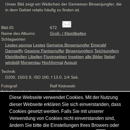
Unser Bild zeigt ein Weibchen der Gemeinen Binsenjungfer, die 
in dem Gebiet relativ häufig zu finden ist.
Bild-ID:
672
Name des Albums:
Groß- / Kleinlibellen
Schlagwörter:
Lestes sponsa
Lestes
Gemeine Binsenjungfer
Emerald
Damselfly
Gewone Pantserjuffer
Binsenjungfern
Teichjungfern
Kleinlibellen
Libellen
Fluginsekten
Insekten
alle Bilder
Nebel
windstill
Morgentau
Hochformat
August
Technik:
D200, 150/2.8, ISO 100, f 13.0, 1/4 Sek.
Fotograf:
Ralf Kistowski
Aufnahmesituation:
Wildlife
Diese Webseite verwendet Cookies. Mit der Nutzung
Ansichten:
948
dieser Webseite erklären Sie sich einverstanden, dass
Cookies gesetzt werden. Falls Sie mit unserer
Verwendung von Cookies nicht einverstanden sind,
ändern Sie bitte die Einstellungen Ihres Browers oder
Copyright © - 2026 - Gordana & Ralf Kistowski