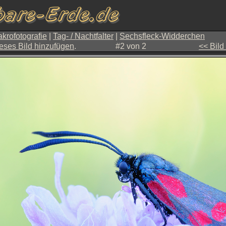
krofotografie
|
Tag- / Nachtfalter
|
Sechsfleck-Widderchen
eses Bild hinzufügen
.
#2 von 2
<< Bild