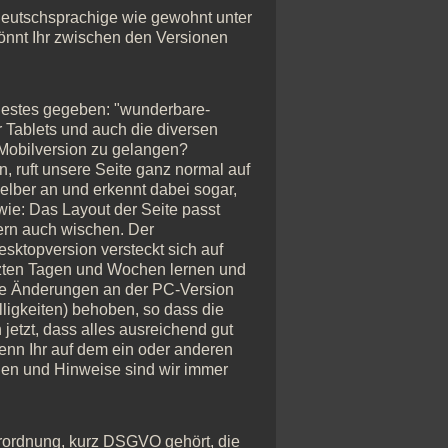
 deutschsprachige wie gewohnt unter
könnt Ihr zwischen den Versionen
n Bestes gegeben: "wunderbare-
ür Tablets und auch die diversen
 Mobilversion zu gelangen?
on, ruft unsere Seite ganz normal auf
selber an und erkennt dabei sogar,
 wie: Das Layout der Seite passt
dern auch wischen. Der
ktopversion versteckt sich auf
etzten Tagen und Wochen lernen und
ge Änderungen an der PC-Version
ligkeiten) behoben, so dass die
n jetzt, dass alles ausreichend gut
wenn Ihr auf dem ein oder anderen
gen und Hinweise sind wir immer
erordnung, kurz DSGVO gehört, die