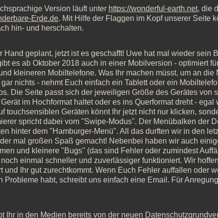
chsprachige Version läuft unter
https://wonderful-earth.net
, die
underbare-Erde.de
. Mit Hilfe der Flaggen im Kopf unserer Seite 
ch hin- und herschalten.
r Hand geplant, jetzt ist es geschafft! Uwe hat mal wieder sei
ibt es ab Oktober 2018 auch in einer Mobilversion - optimiert f
und kleineren Mobiltelefone. Was Ihr machen müsst, um an die
 gar nichts - nehmt Euch einfach ein Tablett oder ein Mobiltelef
los. Die Seite passt sich der jeweiligen Größe des Gerätes von 
 Gerät im Hochformat haltet oder es ins Querformat dreht - egal
uf touchsensiblen Geräten könnt Ihr jetzt nicht nur klicken, son
erer spricht dabei vom "Swipe-Modus". Der Menübalken der Des
ten hinter dem "Hamburger-Menü". All das durften wir in den l
eder mal großen Spaß gemacht! Nebenbei haben wir auch eini
en und kleinere "Bugs" (das sind Fehler oder zumindest Auffäl
t noch einmal schneller und zuverlässiger funktioniert. Wir hoffe
ert und Ihr gut zurechtkommt. Wenn Euch Fehler auffallen oder 
h Probleme habt, schreibt uns einfach eine Email. Für Anregun
bt Ihr in den Medien bereits von der neuen Datenschutzgrundv