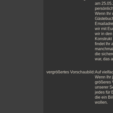
am 25.05.2
persönlic
Wenn Ihr 
Gästebuch
Emailadres
wir mit E
wir in de
Konstrukt
findet Ihr
manchmal 
die sicher
war, das a
vergrößertes Vorschaubild:
Auf vielf
Wenn Ihr j
größeres V
unserer Se
jedes für 
die ein B
wollen.