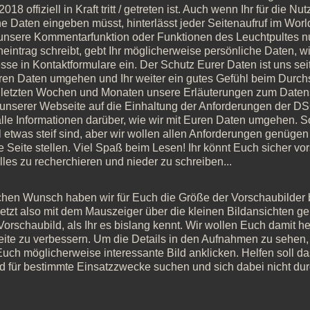
018 offiziell in Kraft tritt / getreten ist. Auch wenn Ihr für die 
he Daten eingeben müsst, hinterlässt jeder Seitenaufruf im W
unsere Kommentarfunktion oder Funktionen des Leuchtpultes nu
eintrag schreibt, gebt Ihr möglicherweise persönliche Daten,
se in Kontaktformulare ein. Der Schutz Eurer Daten ist uns seit 
uren Daten umgehen und Ihr weiter ein gutes Gefühl beim Durch
n letzten Wochen und Monaten unsere Erläuterungen zum Daten
 unserer Webseite auf die Einhaltung der Anforderungen der DS
 alle Informationen darüber, wie wir mit Euren Daten umgehen. 
etwas steif sind, aber wir wollen allen Anforderungen genügen
e Seite stellen. Viel Spaß beim Lesen! Ihr könnt Euch sicher vo
lles zu recherchieren und nieder zu schreiben...
achen Wunsch haben wir für Euch die Größe der Vorschaubilder 
etzt also mit dem Mauszeiger über die kleinen Bildansichten geht 
orschaubild, als Ihr es bislang kennt. Wir wollen Euch damit he
ite zu verbessern. Um die Details in den Aufnahmen zu sehen, m
Euch möglicherweise interessante Bild anklicken. Helfen soll d
ild für bestimmte Einsatzzwecke suchen und sich dabei nicht dur