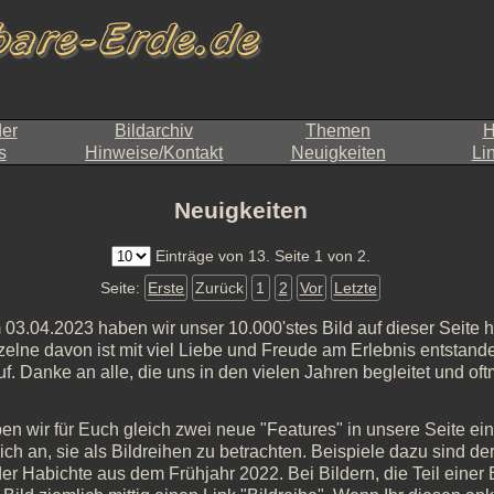
der
Bildarchiv
Themen
H
s
Hinweise/Kontakt
Neuigkeiten
Li
Neuigkeiten
Einträge von 13. Seite 1 von 2.
Seite:
Erste
Zurück
1
2
Vor
Letzte
03.04.2023 haben wir unser 10.000'stes Bild auf dieser Seite h
elne davon ist mit viel Liebe und Freude am Erlebnis entstanden
uf. Danke an alle, die uns in den vielen Jahren begleitet und of
en wir für Euch gleich zwei neue "Features" in unsere Seite 
sich an, sie als Bildreihen zu betrachten. Beispiele dazu sind 
r Habichte aus dem Frühjahr 2022. Bei Bildern, die Teil einer Bild