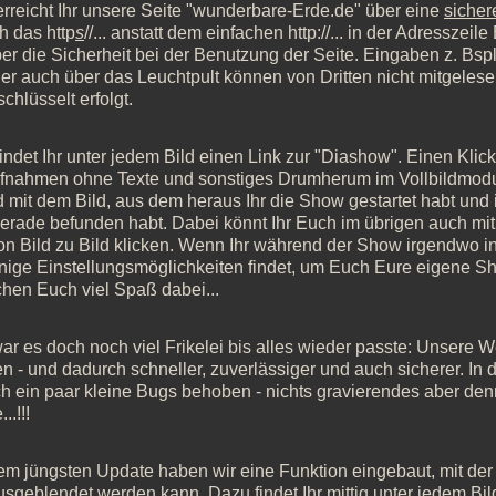
erreicht Ihr unsere Seite "wunderbare-Erde.de" über eine
sicher
h das http
s
//... anstatt dem einfachen http://... in der Adressze
er die Sicherheit bei der Benutzung der Seite. Eingaben z. Bspl.
er auch über das Leuchtpult können von Dritten nicht mitgelese
chlüsselt erfolgt.
findet Ihr unter jedem Bild einen Link zur "Diashow". Einen Kli
fnahmen ohne Texte und sonstiges Drumherum im Vollbildmodus 
 mit dem Bild, aus dem heraus Ihr die Show gestartet habt und 
gerade befunden habt. Dabei könnt Ihr Euch im übrigen auch mit
on Bild zu Bild klicken. Wenn Ihr während der Show irgendwo ins 
inige Einstellungsmöglichkeiten findet, um Euch Eure eigene Sho
hen Euch viel Spaß dabei...
war es doch noch viel Frikelei bis alles wieder passte: Unsere 
 - und dadurch schneller, zuverlässiger und auch sicherer. I
ch ein paar kleine Bugs behoben - nichts gravierendes aber den
.!!!
em jüngsten Update haben wir eine Funktion eingebaut, mit de
ausgeblendet werden kann. Dazu findet Ihr mittig unter jedem B