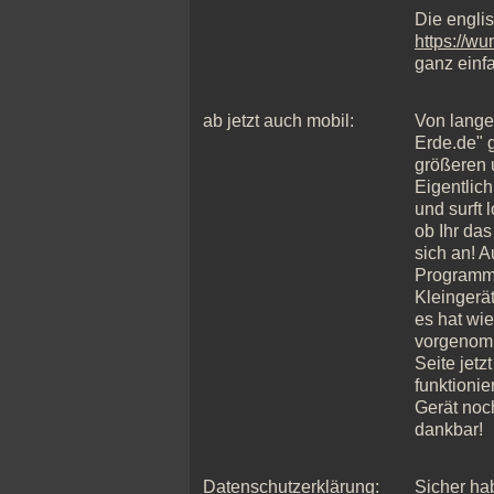
Die englis
https://w
ganz einfa
ab jetzt auch mobil:
Von lange
Erde.de" g
größeren 
Eigentlich
und surft 
ob Ihr das
sich an! A
Programmi
Kleingerä
es hat wi
vorgenomm
Seite jetz
funktioni
Gerät noc
dankbar!
Datenschutzerklärung:
Sicher ha