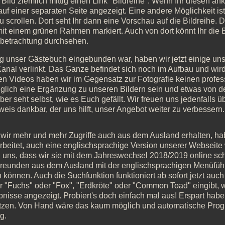
Bild ziemlich mittig einen Link "Bildreihe". Wenn Ihr diesen an
auf einer separaten Seite angezeigt. Eine andere Möglichkeit ist
u scrollen. Dort seht Ihr dann eine Vorschau auf die Bildreihe. D
mit einem grünen Rahmen markiert. Auch von dort könnt Ihr die B
lbetrachtung durchsehen.
g unser Gästebuch eingebunden war, haben wir jetzt einige un
nal verlinkt. Das Ganze befindet sich noch im Aufbau und wird s
en Videos haben wir im Gegensatz zur Fotografie keinen profes
iglich eine Ergänzung zu unseren Bildern sein und etwas von de
ber seht selbst, wie es Euch gefällt. Wir freuen uns jedenfalls ü
eis dankbar, der uns hilft, unser Angebot weiter zu verbessern.
ir mehr und mehr Zugriffe auch aus dem Ausland erhalten, hab
rbeitet, auch eine englischsprachige Version unserer Webseit
n uns, dass wir sie mit dem Jahreswechsel 2018/2019 online sch
reunden aus dem Ausland mit der englischsprachigen Menüfüh
n können. Auch die Suchfunktion funktioniert ab sofort jetzt auc
hr "Fuchs" oder "Fox", "Erdkröte" oder "Common Toad" eingibt
isse angezeigt. Probiert's doch einfach mal aus! Erspart haben
tzen. Von Hand wäre das kaum möglich und automatische Prog
g.