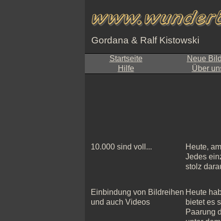
Gordana & Ralf Kistowski
Startseite
Neue Bil
Hilfe
Über un
10.000 sind voll...
Heute, am 
Jedes einz
stolz dara
Einbindung von Bildreihen
Heute hab
und auch Videos
bietet es 
Paarung de