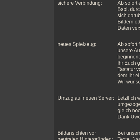
sichere Verbindung:
Ab sofort 
Bspl. durc
sich darüb
Bildern od
Daten vers
neues Spielzeug:
Ab sofort 
unsere Au
beginnend
Ihr Euch 
Tastatur v
dem Ihr e
Wir wünsc
Umzug auf neuen Server:
Letztlich 
umgezogen
gleich no
Dank Uwe..
Bildansichten vor
Bei unser
neutralen Hintergründen:
Texte...) 