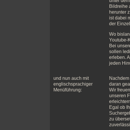
unter dem 
Bildreihe 
herunter z
ist dabei 
der Einze
Wo bislan
Youtube-Ka
Bei unser
sollen led
erleben. A
jeden Hinw
und nun auch mit
Nachdem w
englischsprachiger
daran gea
Menüführung:
Wir freue
unseren F
erleichter
Egal ob I
Suchergebn
zu überse
zuverlässi