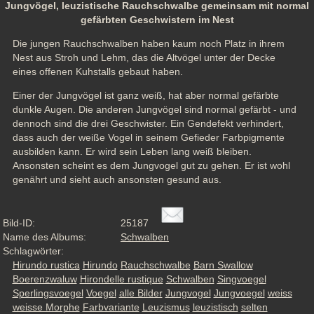
Jungvögel, leuzistische Rauchschwalbe gemeinsam mit normal
gefärbten Geschwistern im Nest
Die jungen Rauchschwalben haben kaum noch Platz in ihrem 
Nest aus Stroh und Lehm, das die Altvögel unter der Decke 
eines offenen Kuhstalls gebaut haben.
Einer der Jungvögel ist ganz weiß, hat aber normal gefärbte 
dunkle Augen. Die anderen Jungvögel sind normal gefärbt - und 
dennoch sind die drei Geschwister. Ein Gendefekt verhindert, 
dass auch der weiße Vogel in seinem Gefieder Farbpigmente 
ausbilden kann. Er wird sein Leben lang weiß bleiben. 
Ansonsten scheint es dem Jungvogel gut zu gehen. Er ist wohl 
genährt und sieht auch ansonsten gesund aus.
Bild-ID:
25187
Name des Albums:
Schwalben
Schlagwörter:
Hirundo rustica
Hirundo
Rauchschwalbe
Barn Swallow
Boerenzwaluw
Hirondelle rustique
Schwalben
Singvoegel
Sperlingsvoegel
Voegel
alle Bilder
Jungvogel
Jungvoegel
weiss
weisse Morphe
Farbvariante
Leuzismus
leuzistisch
selten