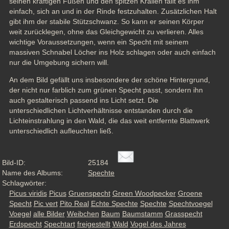
seinen kräftigen Füßen und den spitzen Krallen fällt es ihm 
einfach, sich an und in der Rinde festzuhalten. Zusätzlichen Halt 
gibt ihm der stabile Stützschwanz. So kann er seinen Körper 
weit zurücklegen, ohne das Gleichgewicht zu verlieren. Alles 
wichtige Voraussetzungen, wenn ein Specht mit seinem 
massiven Schnabel Löcher ins Holz schlagen oder auch einfach 
nur die Umgebung sichern will.
An dem Bild gefällt uns insbesondere der schöne Hintergrund, 
der nicht nur farblich zum grünen Specht passt, sondern ihn 
auch gestalterisch passend ins Licht setzt. Die 
unterschiedlichen Lichtverhältnisse entstanden durch die 
Lichteinstrahlung in den Wald, die das weit entfernte Blattwerk 
unterschiedlich aufleuchten ließ.
Bild-ID:
25184
Name des Albums:
Spechte
Schlagwörter:
Picus viridis
Picus
Gruenspecht
Green Woodpecker
Groene
Specht
Pic vert
Pito Real
Echte Spechte
Spechte
Spechtvoegel
Voegel
alle Bilder
Weibchen
Baum
Baumstamm
Grasspecht
Erdspecht
Spechtart
freigestellt
Wald
Vogel des Jahres