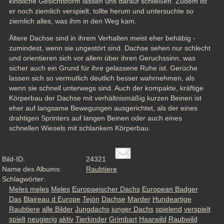
kindliche Gesichtsform lassen uns darauf schließen. Zudem ist 
er noch ziemlich verspielt, tollte herum und untersuchte so 
ziemlich alles, was ihm in den Weg kam. 
Ältere Dachse sind in ihrem Verhalten meist eher behäbig - 
zumindest, wenn sie ungestört sind. Dachse sehen nur schlecht 
und orientieren sich vor allem über ihren Geruchssinn, was 
sicher auch ein Grund für ihre gelassene Ruhe ist. Gerüche 
lassen sich so vermutlich deutlich besser wahrnehmen, als 
wenn sie schnell unterwegs sind. Auch der kompakte, kräftige 
Körperbau der Dachse mit verhältnismäßig kurzen Beinen ist 
eher auf langsame Bewegungen ausgerichtet, als der eines 
drahtigen Sprinters auf langen Beinen oder auch eines 
schnellen Wiesels mit schlankem Körperbau.
Bild-ID:
24321
Name des Albums:
Raubtiere
Schlagwörter:
Meles meles
Meles
Europaeischer Dachs
European Badger
Das
Blaireau d Europe
Tejón
Dachse
Marder
Hundeartige
Raubtiere
alle Bilder
Jungdachs
junger Dachs
spielend
verspielt
spielt
neugierig
aktiv
Tierkinder
Grimbart
Haarwild
Raubwild