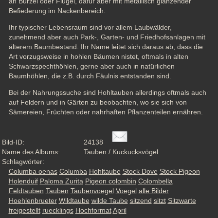
an Bürzel oder Flügel, dafür aber mit metallisch glänzender 
Befiederung im Nackenbereich. 
Ihr typischer Lebensraum sind vor allem Laubwälder, 
zunehmend aber auch Park-, Garten- und Friedhofsanlagen mit 
älterem Baumbestand. Ihr Name leitet sich daraus ab, dass die 
Art vorzugsweise in hohlen Bäumen nistet, oftmals in alten 
Schwarzspechthöhlen, gerne aber auch in natürlichen 
Baumhöhlen, die z.B. durch Fäulnis entstanden sind.
Bei der Nahrungssuche sind Hohltauben allerdings oftmals auch 
auf Feldern und in Gärten zu beobachten, wo sie sich von 
Sämereien, Früchten oder nahrhaften Pflanzenteilen ernähren.
Bild-ID:
24138
Name des Albums:
Tauben / Kuckucksvögel
Schlagwörter:
Columba oenas
Columba
Hohltaube
Stock Dove
Stock Pigeon
Holenduif
Paloma Zurita
Pigeon colombin
Colombella
Feldtauben
Tauben
Taubenvoegel
Voegel
alle Bilder
Hoehlenbrueter
Wildtaube
wilde Taube
sitzend
sitzt
Sitzwarte
freigestellt
ruecklings
Hochformat
April