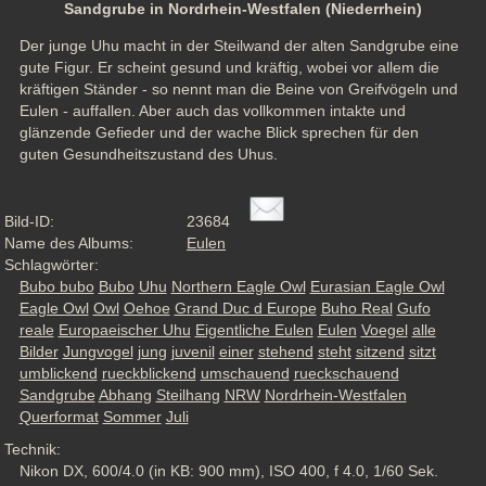
Sandgrube in Nordrhein-Westfalen (Niederrhein)
Der junge Uhu macht in der Steilwand der alten Sandgrube eine 
gute Figur. Er scheint gesund und kräftig, wobei vor allem die  
kräftigen Ständer - so nennt man die Beine von Greifvögeln und 
Eulen - auffallen. Aber auch das vollkommen intakte und 
glänzende Gefieder und der wache Blick sprechen für den 
guten Gesundheitszustand des Uhus.
Bild-ID:
23684
Name des Albums:
Eulen
Schlagwörter:
Bubo bubo
Bubo
Uhu
Northern Eagle Owl
Eurasian Eagle Owl
Eagle Owl
Owl
Oehoe
Grand Duc d Europe
Buho Real
Gufo
reale
Europaeischer Uhu
Eigentliche Eulen
Eulen
Voegel
alle
Bilder
Jungvogel
jung
juvenil
einer
stehend
steht
sitzend
sitzt
umblickend
rueckblickend
umschauend
rueckschauend
Sandgrube
Abhang
Steilhang
NRW
Nordrhein-Westfalen
Querformat
Sommer
Juli
Technik:
Nikon DX, 600/4.0 (in KB: 900 mm), ISO 400, f 4.0, 1/60 Sek.