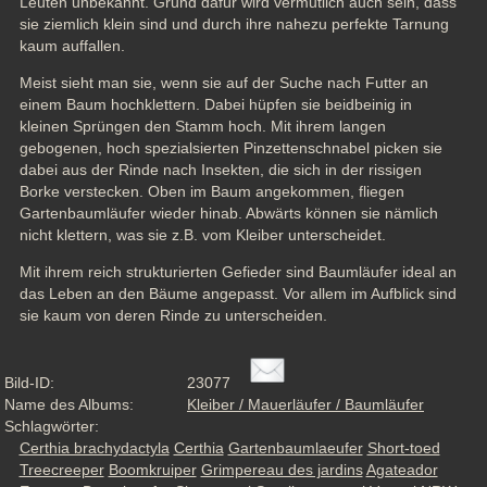
Leuten unbekannt. Grund dafür wird vermutlich auch sein, dass 
sie ziemlich klein sind und durch ihre nahezu perfekte Tarnung 
kaum auffallen.
Meist sieht man sie, wenn sie auf der Suche nach Futter an 
einem Baum hochklettern. Dabei hüpfen sie beidbeinig in 
kleinen Sprüngen den Stamm hoch. Mit ihrem langen 
gebogenen, hoch spezialsierten Pinzettenschnabel picken sie 
dabei aus der Rinde nach Insekten, die sich in der rissigen 
Borke verstecken. Oben im Baum angekommen, fliegen 
Gartenbaumläufer wieder hinab. Abwärts können sie nämlich 
nicht klettern, was sie z.B. vom Kleiber unterscheidet.
Mit ihrem reich strukturierten Gefieder sind Baumläufer ideal an 
das Leben an den Bäume angepasst. Vor allem im Aufblick sind 
sie kaum von deren Rinde zu unterscheiden.
Bild-ID:
23077
Name des Albums:
Kleiber / Mauerläufer / Baumläufer
Schlagwörter:
Certhia brachydactyla
Certhia
Gartenbaumlaeufer
Short-toed
Treecreeper
Boomkruiper
Grimpereau des jardins
Agateador