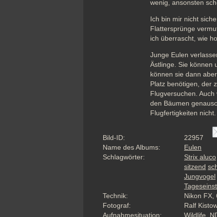
wenig, ansonsten sch
Ich bin mir nicht sich
Flattersprünge vermut
ich überrascht, wie h
Junge Eulen verlassen
Ästlinge. Sie können u
können sie dann aber 
Platz benötigen, der z
Flugversuchen. Auch w
den Bäumen genauso fl
Flugfertigkeiten nicht.
Bild-ID:
22957
Name des Albums:
Eulen
Schlagwörter:
Strix aluco
sitzend
sc
Jungvogel
Tageseins
Technik:
Nikon FX, 
Fotograf:
Ralf Kisto
Aufnahmesituation:
Wildlife, N