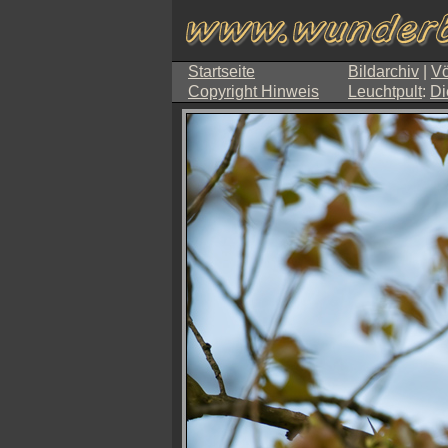
Startseite
Bildarchiv
|
Vö
Copyright Hinweis
Leuchtpult
:
Di