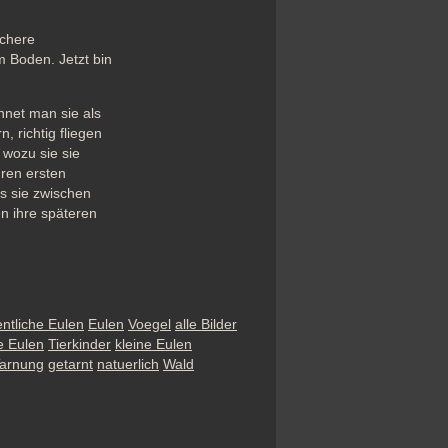
chere 
 Boden. Jetzt bin 
net man sie als 
 richtig fliegen 
wozu sie sie 
ren ersten 
s sie zwischen 
 ihre späteren 
entliche Eulen
Eulen
Voegel
alle Bilder
e Eulen
Tierkinder
kleine Eulen
arnung
getarnt
natuerlich
Wald