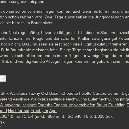
einen sie ganz entspannt. 
er, ob sie schon vollends fliegen können, auch wenn es für ein paar unsi
lich schon reichen wird. Zwei Tage zuvor saßen die Jungvögel noch am
och sie bereits im Baum sitzen.
 ihr Nest regelmäßig, bevor sie flügge sind. In diesem Stadium bezeich
nter Einsatz ihrer Flügel und der scharfen Krallen zwar ganz gut klettern,
noch nicht. Dazu müssen sie erst noch ihre Flugmuskulatur trainieren, 
.B. in Baumhöhle meistens fehlt. Einige Tage später beginnen sie mit ih
enn sie schnell lernen und es in der Regel nur wenige Tage dauert, bi
ink und wendig wie die Altvögel fliegen können - angeboren sind ihnen
Strix
Waldkauz
Tawny Owl
Bosuil
Chouette hulotte
Cárabo Común
Eig
hlafend
Aestlinge
Waldkauzaestlinge
Nachwuchs
Eulennachwuchs
jung
Jungvoegel
schlaeft
Tagruhe
Tagesruhe
verschlafen
Baum
Fruehling
T
tand
Hochformat
Fruehjahr
April
600/4.0 mit TC 1.4 (in KB: 850 mm), ISO 640, f 5.6, 1/320 Sek.
wski
D