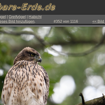
gel
|
Greifvögel
|
Habicht
eses Bild hinzufügen
.
#352 von 1116
<< Bild