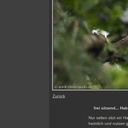
Zurück
frei sitzend... Ha
Nur selten sitzt ein H
heimlich und nutzen g