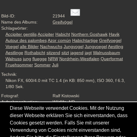
Bild-ID:
21944
Name des Albums:
Greifvögel
Schlagwörter:
Accipiter gentilis
Accipiter
Habicht
Northern Goshawk
Havik
Autour des palombes
Azor común
Habichtartige
Greifvoegel
Voegel
alle Bilder
Nachwuchs
Jungvogel
Jungvoegel
Aestling
Aestlinge
Rothabicht
sitzend
sitzt
jagend
jagt
Walnussbaum
Walnuss
jung
fluegge
NRW
Nordrhein-Westfalen
Querformat
Fruehsommer
Sommer
Juli
Technik:
Nikon FX, 600/4.0 mit TC 1.4 (in KB: 850 mm), ISO 360, f 6.3,
1/80 Sek.
Fotograf:
Ralf Kistowski
Aufnahmesituation:
Wildlife, ND
Diese Webseite verwendet Cookies. Mit der Nutzung
Ansichten:
1710
dieser Webseite erklären Sie sich einverstanden, dass
Cookies gesetzt werden. Falls Sie mit unserer
Verwendung von Cookies nicht einverstanden sind,