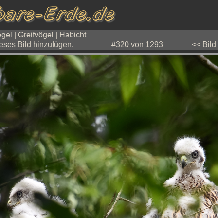
gel
|
Greifvögel
|
Habicht
eses Bild hinzufügen
.
#320 von 1293
<< Bild