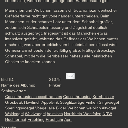
finden sind, wenn es dort genügenden Baumbestand gibt. 
Männchen und Weibchen lassen sich trotz nahezu identischer 
Gefiederfarbe recht gut voneinander unterscheiden. Beim 
Männchen ist der scharze Latz unter dem Schnabel größer, 
zudem sidn Schnabeleinfassung und Zügelstreif deutlich 
schwarz ausgeprägt. Insgesamt ist das Männchen etwas 
intensiver gefärbt, während das Gefieder der Weibchen matter 
erscheint, was aber erheblich vom Lichteinfall beeinflusst wird. 
Gemeisnam ist beiden der auffällig große, kräftige dreieckige 
Schnabel, mit dem die Kernbeisser nahezu alle heimischen 
Obstkerne knacken können.
Bild-ID:
21378
Name des Albums:
Finken
Schlagwörter:
Coccothraustes coccothraustes
Coccothraustes
Kernbeisser
Grosbeak
Hawfinch
Appelvink
Stieglitzartige
Finken
Singvoegel
Sperlingsvoegel
Voegel
alle Bilder
Weibchen
weiblich
Altvogel
Waldvogel
Waldvoegel
heimisch
Nordrhein-Westfalen
NRW
Hochformat
Fruehling
Fruehjahr
April