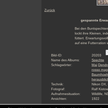
Zurück
gespannte Erwar
Bei den Buntspechten
lockt ihre Kleinen, i
füttert. Erwartungsvo
auf eine Futterration w
Bild-ID:
20203
Name des Albums:
Spechte
Schlagwörter:
Mai
Dendr
rosso mag
Baumhoeh
herausbli
Technik:
Nikon DX, 
Fotograf:
Ralf Kisto
Aufnahmesituation:
Wildlife, N
Ansichten:
1922