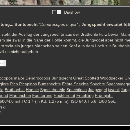
Diashow
tung... Buntspecht
*Dendrocopos major*
, Jungspecht erwartet fütt
 steht der Ausflug der Jungspechte aus der Bruthöhle kurz bevor. Mam
ndem sie zwar in die Nähe der Höhle kommt, die Jungvögel aber nicht me
ll streckt ein junges Männchen seinen Kopf aus dem Loch zur Bruthöhle
ill es nicht aufgeben...
ocopos major
Dendrocopos
Buntspecht
Great Spotted Woodpecker
Gr
giore
Pico Picapinos
Buntspechte
Echte Spechte
Spechte
Spechtvoege
le
Bruthoehle
Hoehle
Spechthoehle
Spechtloch
Jungvogel
juvenil
Jung
ckend
Maennchen
Fuetterung
Hochformat
Fruehling
Fruehjahr
600/4.0 mit TC 1.4 (in KB: 1.275 mm), ISO 640, f 5.6, 1/80 Sek.
wski
D