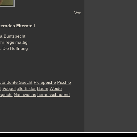
Vor
erndes Elternteil
a Buntspecht 
hr regelmäßig 
. Die Hoffnung 
ote Bonte Specht
Pic epeiche
Picchio
l
Voegel
alle Bilder
Baum
Weide
specht
Nachwuchs
herausschauend