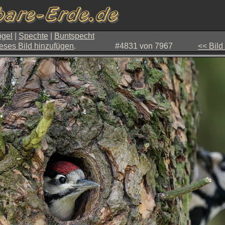
gel
|
Spechte
|
Buntspecht
eses Bild hinzufügen
.
#4831 von 7967
<< Bild