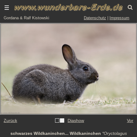
Gordana & Ralf Kistowski
Datenschutz
|
Impressum
Zurück
Diashow
Vor
schwarzes Wildkaninchen... Wildkaninchen
*Oryctolagus